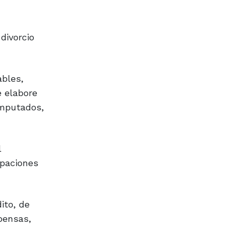
 divorcio
ables,
e elabore
imputados,
l
ipaciones
ito, de
pensas,