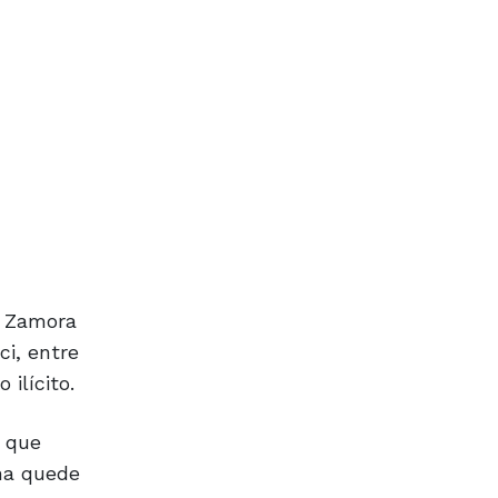
e Zamora
ci, entre
ilícito.
o que
ona quede