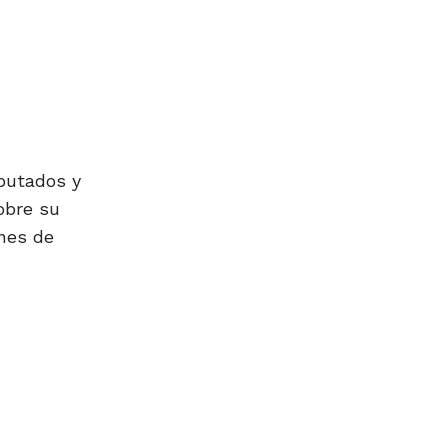
mputados y
obre su
enes de