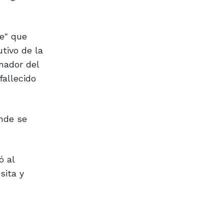
te" que
tivo de la
nador del
fallecido
onde se
ó al
sita y