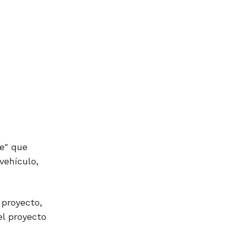
te" que
vehículo,
 proyecto,
el proyecto