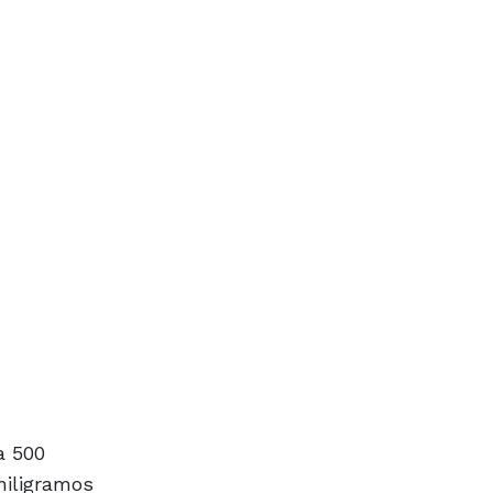
a 500
miligramos