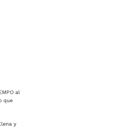
IEMPO al
co que
Elena y