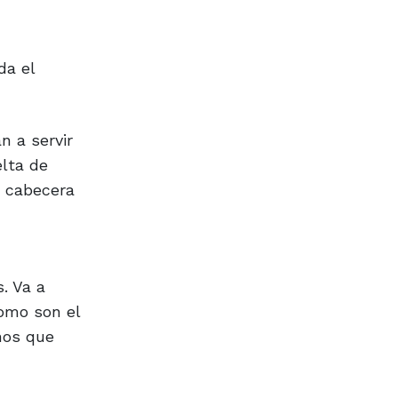
da el
n a servir
lta de
e cabecera
s. Va a
como son el
nos que