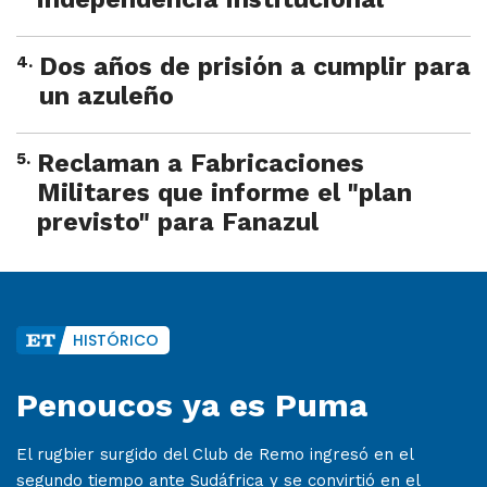
4
.
Dos años de prisión a cumplir para
un azuleño
5
.
Reclaman a Fabricaciones
Militares que informe el "plan
previsto" para Fanazul
HISTÓRICO
Penoucos ya es Puma
El rugbier surgido del Club de Remo ingresó en el
segundo tiempo ante Sudáfrica y se convirtió en el