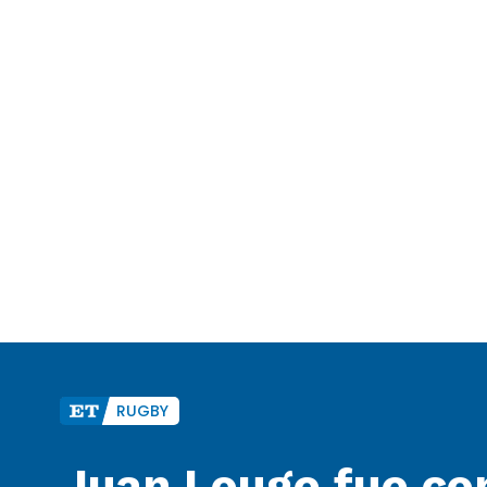
RUGBY
Juan Louge fue co