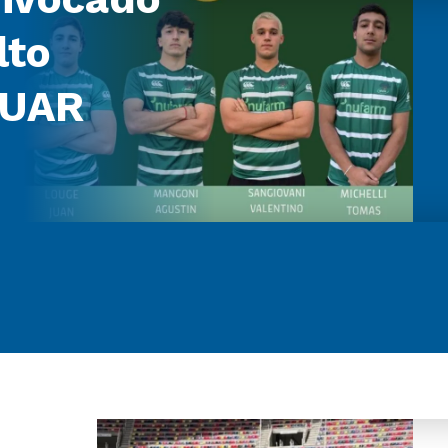
lto
 UAR