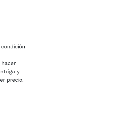
 condición
o
n hacer
ntriga y
er precio.