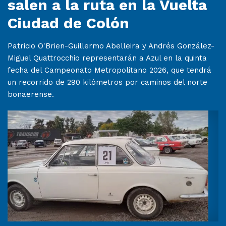
salen a la ruta en la Vuelta
Ciudad de Colón
Patricio O'Brien-Guillermo Abelleira y Andrés González-
Miguel Quattrocchio representarán a Azul en la quinta
fecha del Campeonato Metropolitano 2026, que tendrá
un recorrido de 290 kilómetros por caminos del norte
bonaerense.