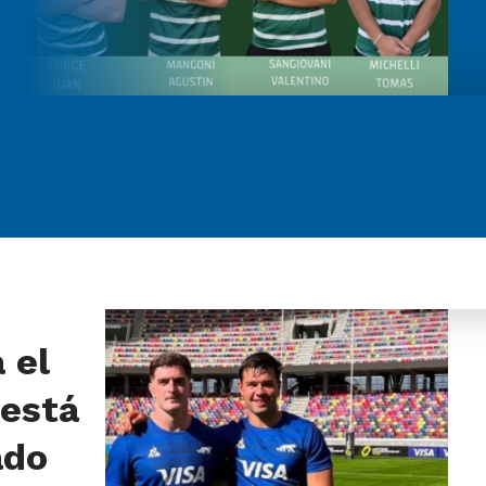
 el
 está
ado