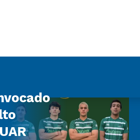
nvocado
lto
 UAR