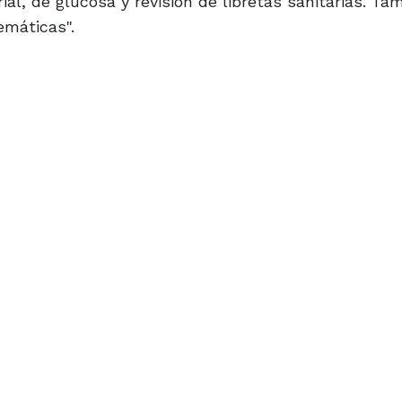
l, de glucosa y revisión de libretas sanitarias. Ta
emáticas".