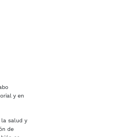
cabo
orial y en
 la salud y
ón de