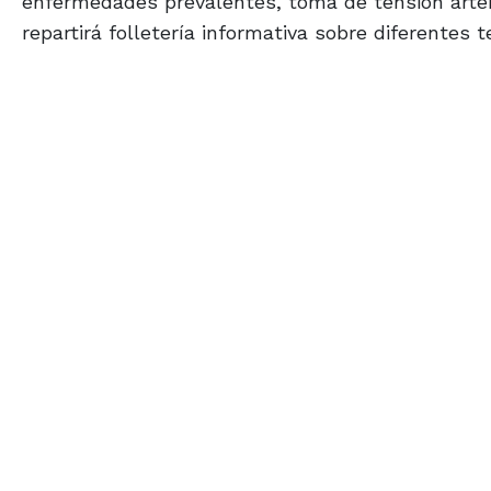
enfermedades prevalentes, toma de tensión arteria
repartirá folletería informativa sobre diferentes t