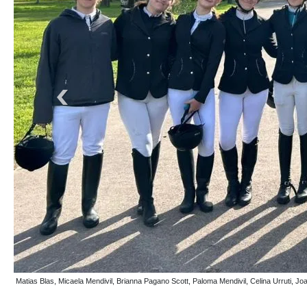
Matías Blas y Milagros Armentano (montados) subieron al podio en la categoría 50 cent