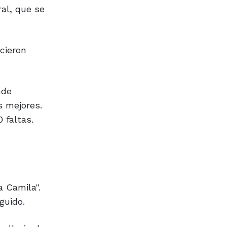
al, que se
cieron
nde
s mejores.
 faltas.
 Camila".
guido.