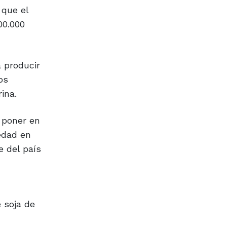
 que el
00.000
 producir
os
ina.
 poner en
edad en
e del país
 soja de