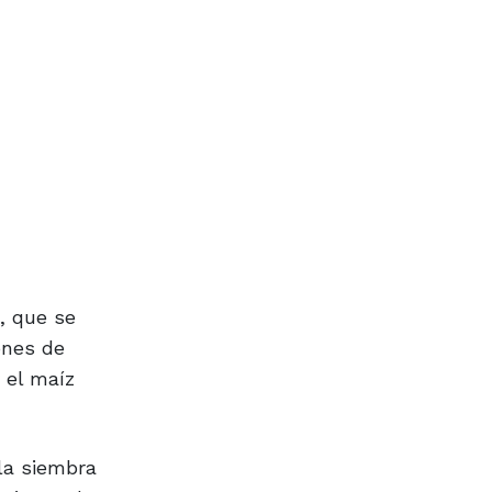
, que se
ones de
 el maíz
la siembra