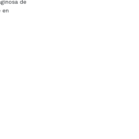
aginosa de
e en