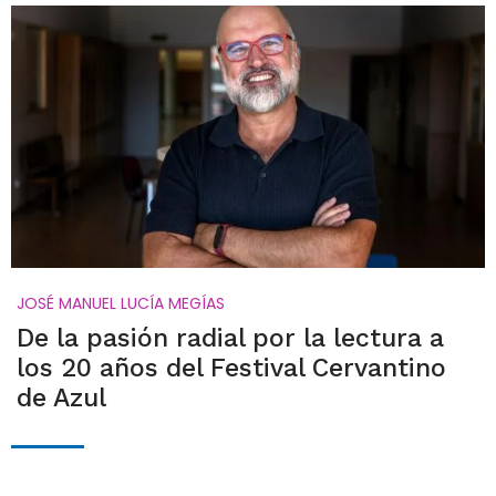
JOSÉ MANUEL LUCÍA MEGÍAS
De la pasión radial por la lectura a
los 20 años del Festival Cervantino
de Azul