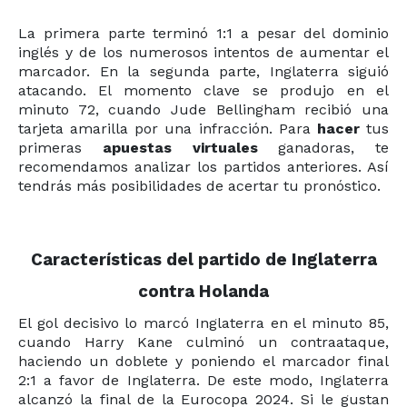
La primera parte terminó 1:1 a pesar del dominio
inglés y de los numerosos intentos de aumentar el
marcador. En la segunda parte, Inglaterra siguió
atacando. El momento clave se produjo en el
minuto 72, cuando Jude Bellingham recibió una
tarjeta amarilla por una infracción. Para
hacer
tus
primeras
apuestas virtuales
ganadoras, te
recomendamos analizar los partidos anteriores. Así
tendrás más posibilidades de acertar tu pronóstico.
Características del partido de Inglaterra
contra Holanda
El gol decisivo lo marcó Inglaterra en el minuto 85,
cuando Harry Kane culminó un contraataque,
haciendo un doblete y poniendo el marcador final
2:1 a favor de Inglaterra. De este modo, Inglaterra
alcanzó la final de la Eurocopa 2024. Si le gustan