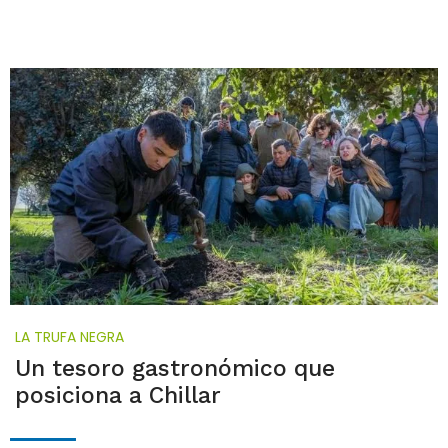
LA TRUFA NEGRA
Un tesoro gastronómico que
posiciona a Chillar