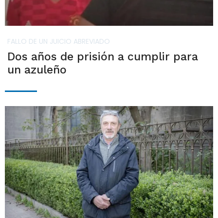
FALLO DE UN JUICIO ABREVIADO
Dos años de prisión a cumplir para
un azuleño