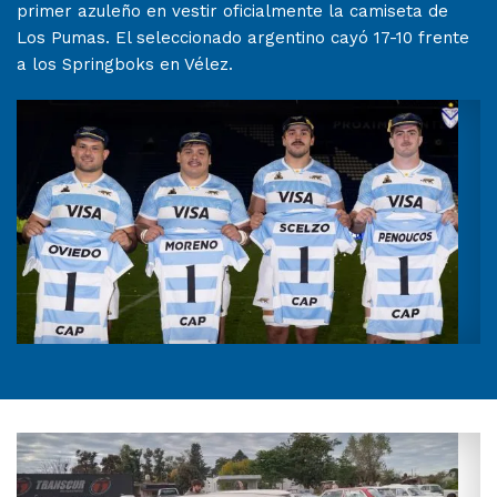
primer azuleño en vestir oficialmente la camiseta de
Los Pumas. El seleccionado argentino cayó 17-10 frente
a los Springboks en Vélez.