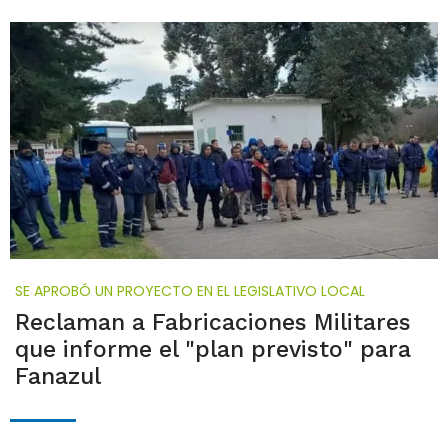
SE APROBÓ UN PROYECTO EN EL LEGISLATIVO LOCAL
Reclaman a Fabricaciones Militares
que informe el "plan previsto" para
Fanazul