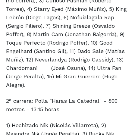
(no correrá), 3) Curioso Pasman (Roberto
Torres), 4) Starry Eyed (Máximo Muñiz), 5) King
Lebrón (Diego Lagos), 6) Nofuialagala Rap
(Sergio Piliero), 7) Shining Breeze (Osvaldo
Poffer), 8) Martin Cam (Jonathan Baigorria), 9)
Toque Perfecto (Rodrigo Poffer), 10) Good
Engelhard (Santino Gil), 11) Dado Sale (Matías
Muñiz), 12) Neverlandya (Rodrigo Cassidy), 13)
Chardomani
(José Osuna), 14) Ultra Fan
(Jorge Peralta), 15) Mi Gran Guerrero (Hugo
Alegre).
2° carrera: Polla "Haras La Catedral" - 800
metros - 13:15 horas
1) Hechizado Nik (Nicolás Villarreta), 2)
Maiandra Nik (Jorge Peralta), 3) Bucky Nik