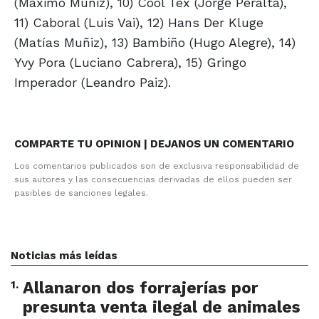
(Máximo Muñiz), 10) Cool Tex (Jorge Peralta),
11) Caboral (Luis Vai), 12) Hans Der Kluge
(Matías Muñiz), 13) Bambiño (Hugo Alegre), 14)
Yvy Pora (Luciano Cabrera), 15) Gringo
Imperador (Leandro Paiz).
COMPARTE TU OPINION | DEJANOS UN COMENTARIO
Los comentarios publicados son de exclusiva responsabilidad de
sus autores y las consecuencias derivadas de ellos pueden ser
pasibles de sanciones legales.
Noticias más leídas
1
.
Allanaron dos forrajerías por
presunta venta ilegal de animales