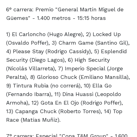
6° carrera: Premio "General Martín Miguel de
Güemes" - 1.400 metros - 15:15 horas
1) El Carloncho (Hugo Alegre), 2) Locked Up
(Osvaldo Poffer), 3) Charm Game (Santino Gil),
4) Please Stay (Rodrigo Cassidy), 5) Esplendid
Security (Diego Lagos), 6) High Security
(Nicolás Villarreta), 7) Imperio Special (Jorge
Peralta), 8) Glorioso Chuck (Emiliano Mansilla),
9) Tintura Rubia (no correrá), 10) Ella Go
(Fernando Ibarra), 11) Dina Huassi (Leopoldo
Armoha), 12) Gota En El Ojo (Rodrigo Poffer),
13) Capanga Chuck (Roberto Torres), 14) Top
Race (Matías Muñiz).
7° carrera: Especial "Copa T&M Group" - 1.600