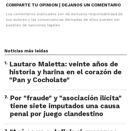
COMPARTE TU OPINION | DEJANOS UN COMENTARIO
Los comentarios publicados son de exclusiva responsabilidad de
sus autores y las consecuencias derivadas de ellos pueden ser
pasibles de sanciones legales.
Noticias más leídas
1
.
Lautaro Maletta: veinte años de
historia y harina en el corazón de
"Pan y Cocholate"
2
.
Por "fraude" y "asociación ilícita"
tiene siete imputados una causa
penal por juego clandestino
3
.