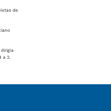
uistas de
ciano
dirigía
 a 2.