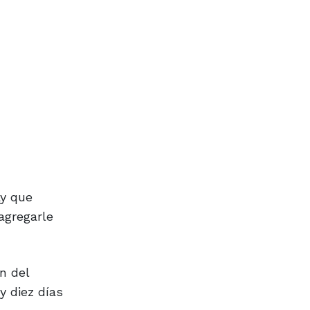
ay que
agregarle
ón del
y diez días