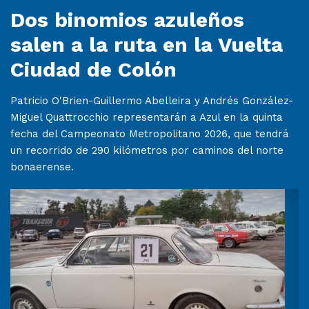
Dos binomios azuleños
salen a la ruta en la Vuelta
Ciudad de Colón
Patricio O'Brien-Guillermo Abelleira y Andrés González-
Miguel Quattrocchio representarán a Azul en la quinta
fecha del Campeonato Metropolitano 2026, que tendrá
un recorrido de 290 kilómetros por caminos del norte
bonaerense.