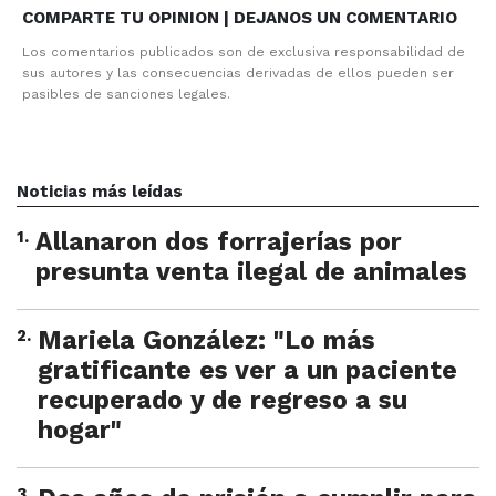
COMPARTE TU OPINION | DEJANOS UN COMENTARIO
Los comentarios publicados son de exclusiva responsabilidad de
sus autores y las consecuencias derivadas de ellos pueden ser
pasibles de sanciones legales.
Noticias más leídas
1
.
Allanaron dos forrajerías por
presunta venta ilegal de animales
2
.
Mariela González: "Lo más
gratificante es ver a un paciente
recuperado y de regreso a su
hogar"
3
.