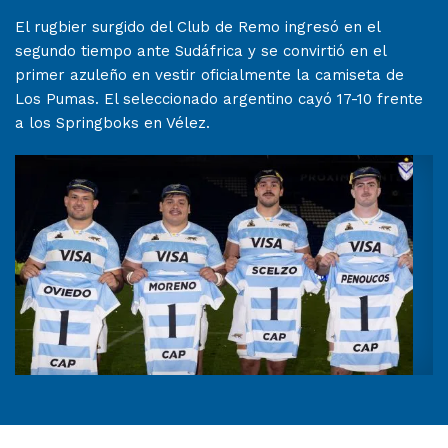
El rugbier surgido del Club de Remo ingresó en el
segundo tiempo ante Sudáfrica y se convirtió en el
primer azuleño en vestir oficialmente la camiseta de
Los Pumas. El seleccionado argentino cayó 17-10 frente
a los Springboks en Vélez.