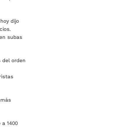
hoy dijo
cios.
 en subas
 del orden
ristas
e más
e a 1400