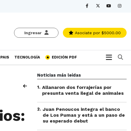
Ingresar
Asociate
por $5000.00
Bu
PAIS
TECNOLOGÍA
EDICIÓN PDF
Noticias más leídas
1
.
Allanaron dos forrajerías por
presunta venta ilegal de animales
2
.
Juan Penoucos integra el banco
ios:
de Los Pumas y está a un paso de
su esperado debut