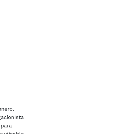
énero,
gacionista
 para
audicable,