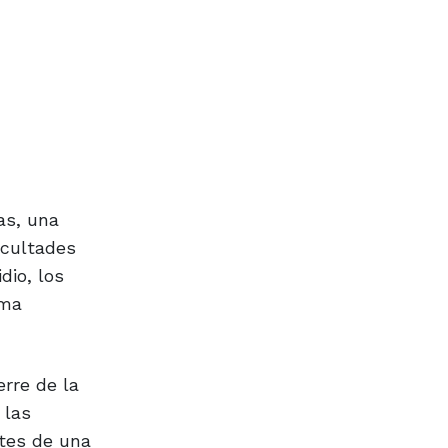
as, una
icultades
dio, los
sma
rre de la
 las
ntes de una