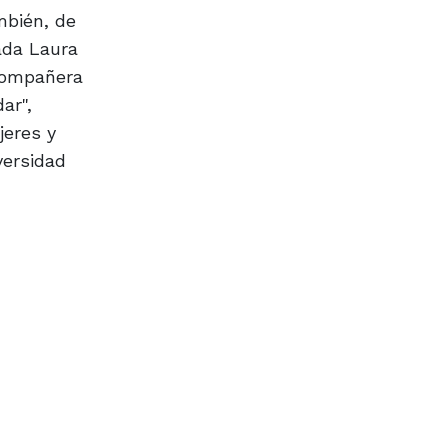
mbién, de
ada Laura
 compañera
ar",
jeres y
versidad