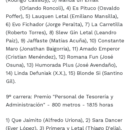
(Orlando Roncoli), 4) Es Pituco (Osvaldo
Poffer), 5) Lauquen Letal (Emiliano Mansilla),
6) Evo Fichador (Jorge Peralta), 7) La Carretilla
(Roberto Torres), 8) Slew Gin Letal (Leandro
Paiz), 9) Jaffaste (Matías Acuña), 10) Constante
Maro (Jonathan Baigorria), 11) Amado Emperor
(Cristian Menéndez), 12) Romana Fun (José
Osuna), 13) Humorada Plus (José Avendaño),
14) Linda Defuniak (X.X.), 15) Blonde Si (Santino
Gil).
9° carrera: Premio "Personal de Tesorería y
Administración" - 800 metros - 18.15 horas
1) Que Jaimito (Alfredo Uriona), 2) Sara Dancer
(Ever López), 3) Primera y Letal (Thiago D'elia),