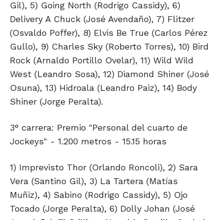
Gil), 5) Going North (Rodrigo Cassidy), 6)
Delivery A Chuck (José Avendaño), 7) Flitzer
(Osvaldo Poffer), 8) Elvis Be True (Carlos Pérez
Gullo), 9) Charles Sky (Roberto Torres), 10) Bird
Rock (Arnaldo Portillo Ovelar), 11) Wild Wild
West (Leandro Sosa), 12) Diamond Shiner (José
Osuna), 13) Hidroala (Leandro Paiz), 14) Body
Shiner (Jorge Peralta).
3° carrera: Premio "Personal del cuarto de
Jockeys" - 1.200 metros - 15.15 horas
1) Imprevisto Thor (Orlando Roncoli), 2) Sara
Vera (Santino Gil), 3) La Tartera (Matías
Muñiz), 4) Sabino (Rodrigo Cassidy), 5) Ojo
Tocado (Jorge Peralta), 6) Dolly Johan (José