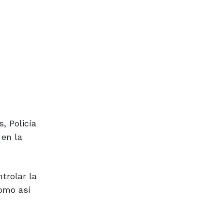
, Policía
 en la
ntrolar la
omo así