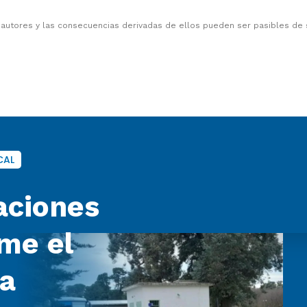
 autores y las consecuencias derivadas de ellos pueden ser pasibles de
CAL
aciones
rme el
ra