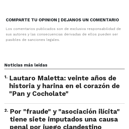
COMPARTE TU OPINION | DEJANOS UN COMENTARIO
Los comentarios publicados son de exclusiva responsabilidad de
sus autores y las consecuencias derivadas de ellos pueden ser
pasibles de sanciones legales.
Noticias más leídas
1
.
Lautaro Maletta: veinte años de
historia y harina en el corazón de
"Pan y Cocholate"
2
.
Por "fraude" y "asociación ilícita"
tiene siete imputados una causa
penal por juego clandestino