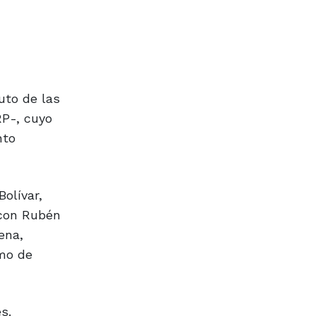
uto de las
RP-, cuyo
nto
olívar,
(con Rubén
ena,
omo de
s.