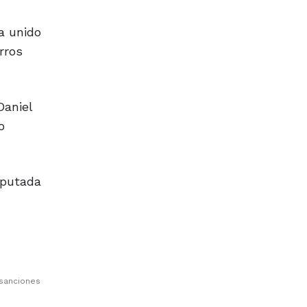
a unido
rros
Daniel
o
iputada
 sanciones