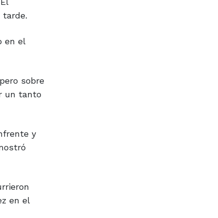
El
 tarde.
o en el
 pero sobre
r un tanto
nfrente y
 mostró
rrieron
z en el