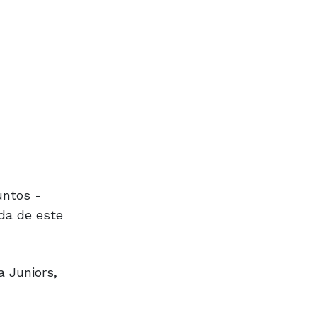
untos -
da de este
a Juniors,