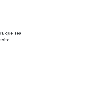
ara que sea
enito