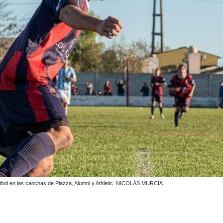
 fútbol en las canchas de Piazza, Alumni y Athletic. NICOLÁS MURCIA