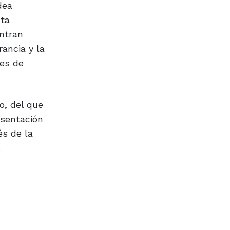
dea
sta
entran
rancia y la
res de
o, del que
esentación
és de la
.