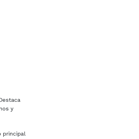
 Destaca
inos y
 principal