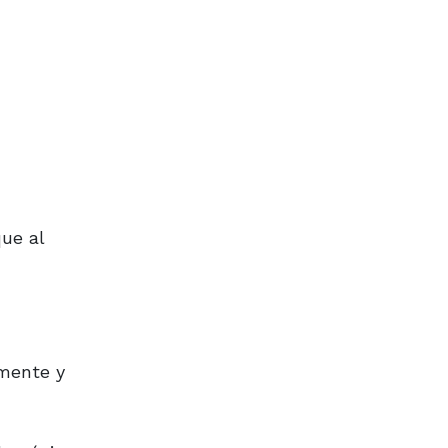
que al
lmente y