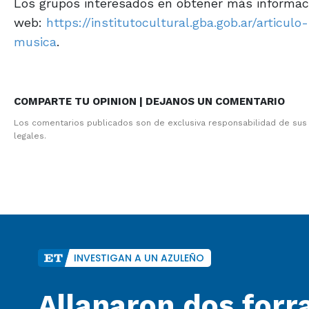
Los grupos interesados en obtener más información
web:
https://institutocultural.gba.gob.ar/articu
musica
.
COMPARTE TU OPINION | DEJANOS UN COMENTARIO
Los comentarios publicados son de exclusiva responsabilidad de sus
legales.
INVESTIGAN A UN AZULEÑO
Allanaron dos forra