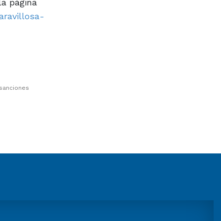
la página
aravillosa-
 sanciones