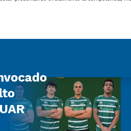
nvocado
lto
 UAR