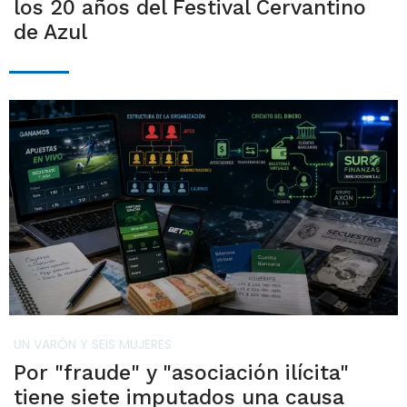
los 20 años del Festival Cervantino
de Azul
UN VARÓN Y SEIS MUJERES
Por "fraude" y "asociación ilícita"
tiene siete imputados una causa