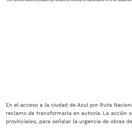
Los Vecinos Autoconvocados por la Autovía volverán a manifestarse el 14 de septie
En el acceso a la ciudad de Azul por Ruta Nacional
reclamo de transformarla en autovía. La acción s
provinciales, para señalar la urgencia de obras de