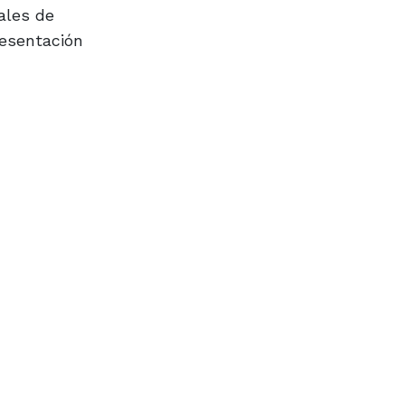
ales de
resentación