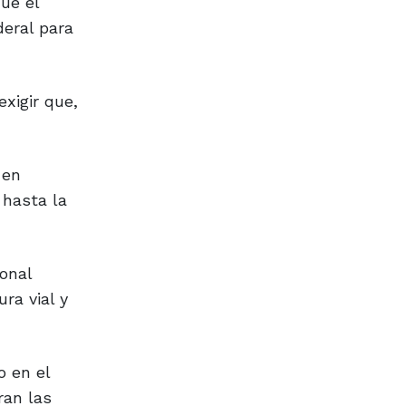
ue el
eral para
xigir que,
 en
 hasta la
onal
ra vial y
o en el
ran las