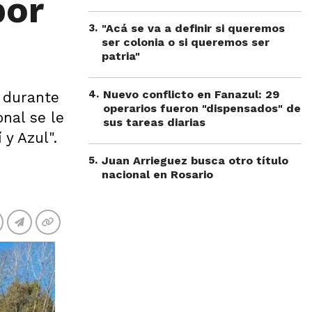
por
3
.
"Acá se va a definir si queremos
ser colonia o si queremos ser
patria"
4
.
Nuevo conflicto en Fanazul: 29
i durante
operarios fueron "dispensados" de
nal se le
sus tareas diarias
y Azul".
5
.
Juan Arrieguez busca otro título
nacional en Rosario