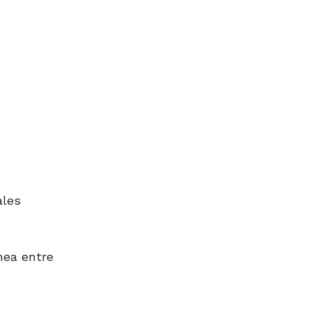
ales
hea entre