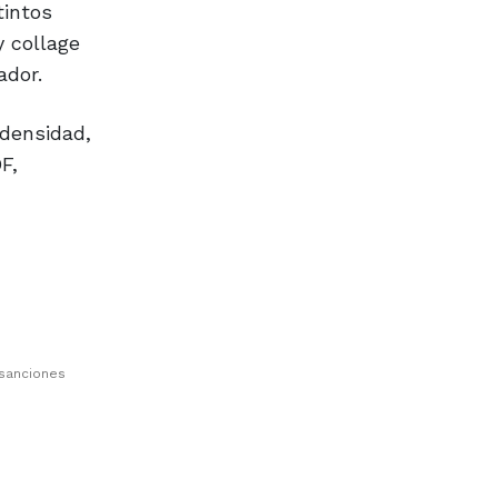
tintos
y collage
ador.
 densidad,
F,
 sanciones