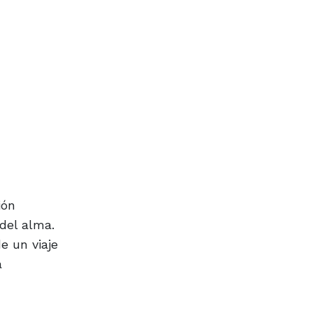
ión
del alma.
e un viaje
a