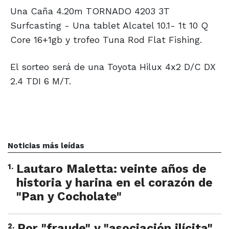
Una Caña 4.20m TORNADO 4203 3T
Surfcasting - Una tablet Alcatel 10.1- 1t 10 Q
Core 16+1gb y trofeo Tuna Rod Flat Fishing.
El sorteo será de una Toyota Hilux 4x2 D/C DX
2.4 TDI 6 M/T.
Noticias más leídas
1
.
Lautaro Maletta: veinte años de
historia y harina en el corazón de
"Pan y Cocholate"
2
.
Por "fraude" y "asociación ilícita"