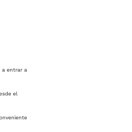
 a entrar a
esde el
conveniente