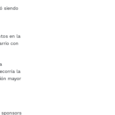
nó siendo
ntos en la
arrio con
a
ecorría la
sión mayor
s sponsors