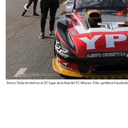
Germán Todino estuvo a pocos metros de subirse al podio, pero un error lo llevó al pue