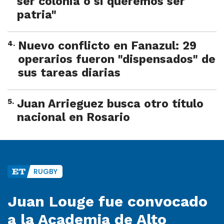
ser colonia o si queremos ser
patria"
4
.
Nuevo conflicto en Fanazul: 29
operarios fueron "dispensados" de
sus tareas diarias
5
.
Juan Arrieguez busca otro título
nacional en Rosario
RUGBY
Juan Louge fue convocado
a la Academia de Alto