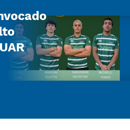
nvocado
lto
 UAR