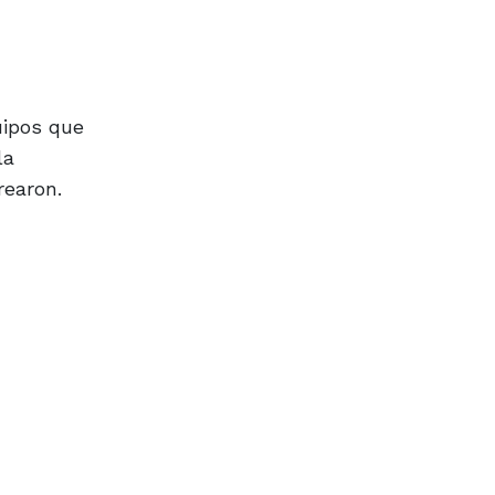
uipos que
la
rearon.