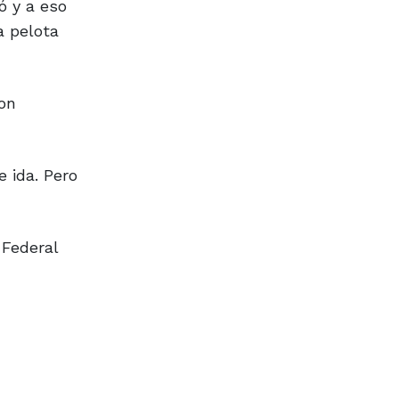
ó y a eso
a pelota
con
 ida. Pero
 Federal