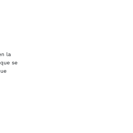
n la
 que se
que