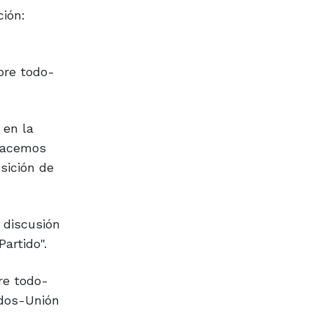
ción:
bre todo-
 en la
"hacemos
sición de
 discusión
artido".
re todo-
odos-Unión