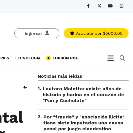
Ingresar
Asociate
por $5000.00
Bu
PAIS
TECNOLOGÍA
EDICIÓN PDF
Noticias más leídas
1
.
Lautaro Maletta: veinte años de
historia y harina en el corazón de
"Pan y Cocholate"
tal
2
.
Por "fraude" y "asociación ilícita"
tiene siete imputados una causa
penal por juego clandestino