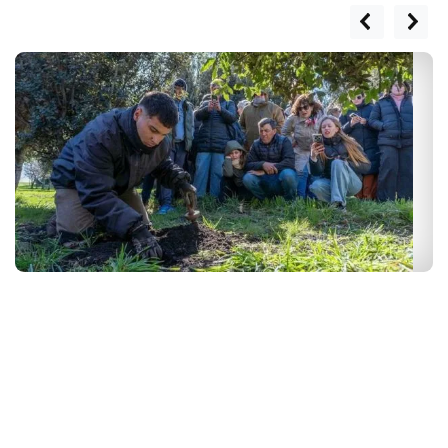
LOCALES
prev
next
Un tesoro gastronómico que
posiciona a Chillar