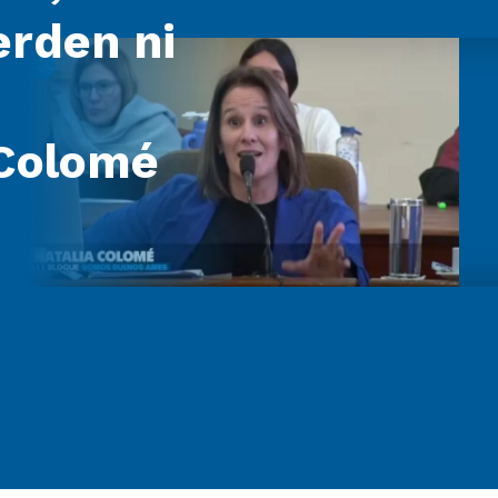
erden ni
 Colomé