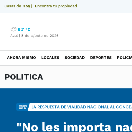
Casas de
Hoy
|
Encontrá tu propiedad
6.7 ºC
Azul |
8 de agosto de 2026
AHORA MISMO
LOCALES
SOCIEDAD
DEPORTES
POLICI
NECROLOGICAS
POLITICA
LA RESPUESTA DE VIALIDAD NACIONAL AL CONCE
"No les importa na