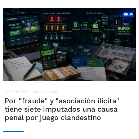
UN VARÓN Y SEIS MUJERES
Por "fraude" y "asociación ilícita"
tiene siete imputados una causa
penal por juego clandestino