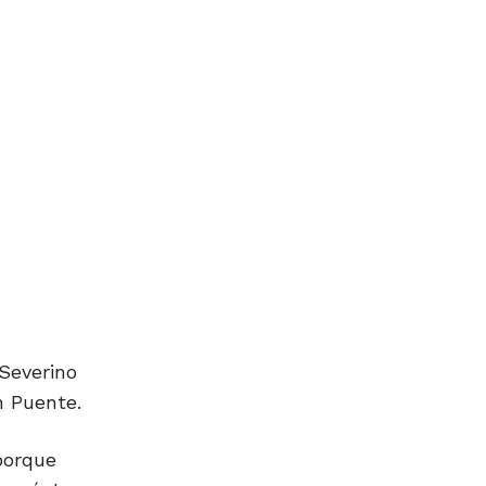
 Severino
n Puente.
porque