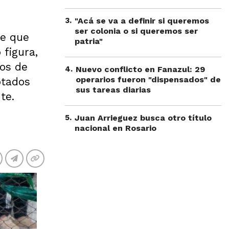
3
.
"Acá se va a definir si queremos
ser colonia o si queremos ser
se que
patria"
 figura,
vos de
4
.
Nuevo conflicto en Fanazul: 29
operarios fueron "dispensados" de
otados
sus tareas diarias
te.
5
.
Juan Arrieguez busca otro título
nacional en Rosario