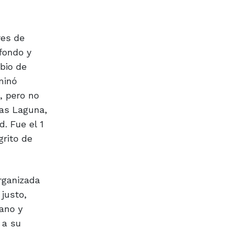
res de
fondo y
bio de
minó
, pero no
cas Laguna,
. Fue el 1
grito de
rganizada
justo,
ano y
 a su