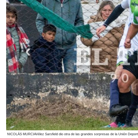
Los dirigidos por Yozzi, le quitaron el invicto al elenco dirigido por Luciano Bilbao, ex DT