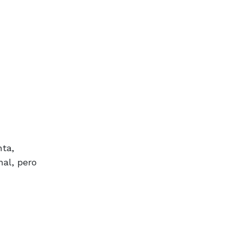
nta,
nal, pero