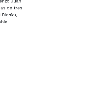
menzó Juan
das de tres
 Blasio),
abía