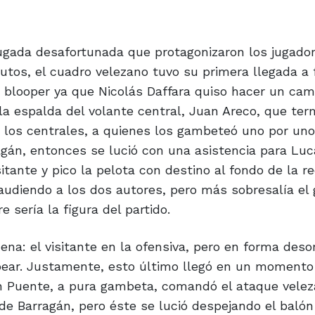
jugada desafortunada que protagonizaron los jugado
utos, el cuadro velezano tuvo su primera llegada a 
n blooper ya que Nicolás Daffara quiso hacer un cam
n la espalda del volante central, Juan Areco, que ter
 los centrales, a quienes los gambeteó uno por uno
ragán, entonces se lució con una asistencia para Lu
tante y pico la pelota con destino al fondo de la red
audiendo a los dos autores, pero más sobresalía el 
 sería la figura del partido.
ena: el visitante en la ofensiva, pero en forma deso
pear. Justamente, esto último llegó en un momento 
món Puente, a pura gambeta, comandó el ataque velez
a de Barragán, pero éste se lució despejando el balón