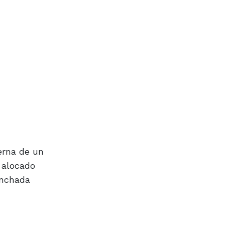
erna de un
o alocado
inchada