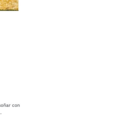
soñar con
.