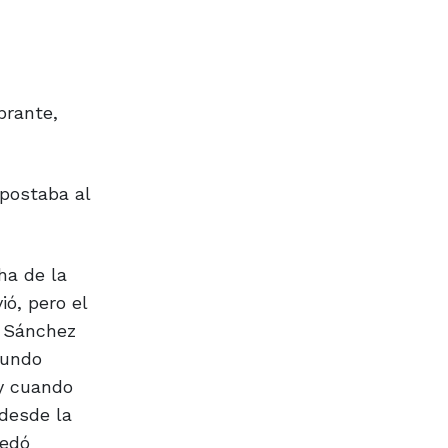
brante,
apostaba al
ha de la
ió, pero el
n Sánchez
cundo
 y cuando
 desde la
uedó