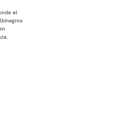
onde el
lbinegros
 en
za.