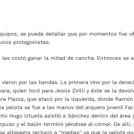
quipos, se puede detallar que por momentos fue vi
gunos protagonistas.
s les costó ganar la mitad de cancha. Entonces se 
vieron por las bandas. La primera vino por la derec
a, quien tocó para Jesús Zirilli y éste se la devolv
ara Piazza, que atacó por la izquierda, donde Ramó
la pelota se fue a las manos del arquero juvenil Fa
cho Hugo Iztueta asistió a Sánchez dentro del área
puso y el balón terminó yéndose al córner. De allí,
ensa albinegra rechazó a "medias" ya que la pelota q