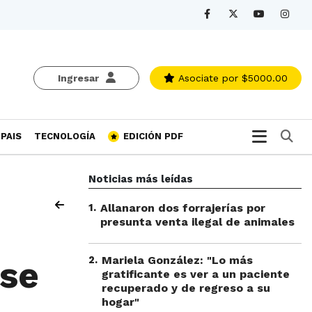
Ingresar
Asociate
por $5000.00
Bu
PAIS
TECNOLOGÍA
EDICIÓN PDF
Noticias más leídas
1
.
Allanaron dos forrajerías por
presunta venta ilegal de animales
2
.
Mariela González: "Lo más
 se
gratificante es ver a un paciente
recuperado y de regreso a su
hogar"