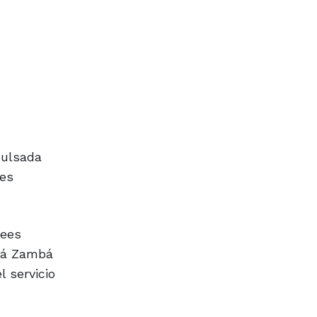
pulsada
nes
nees
ilá Zambá
l servicio