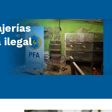
jerías
 ilegal