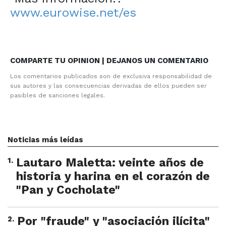
www.eurowise.net/es
COMPARTE TU OPINION | DEJANOS UN COMENTARIO
Los comentarios publicados son de exclusiva responsabilidad de
sus autores y las consecuencias derivadas de ellos pueden ser
pasibles de sanciones legales.
Noticias más leídas
1
.
Lautaro Maletta: veinte años de
historia y harina en el corazón de
"Pan y Cocholate"
2
.
Por "fraude" y "asociación ilícita"