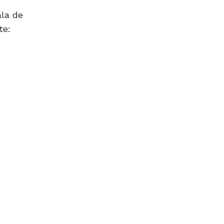
ala de
te: