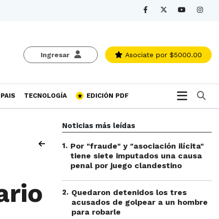
Ingresar
Asociate
por $5000.00
Bu
PAIS
TECNOLOGÍA
EDICIÓN PDF
Noticias más leídas
1
.
Por "fraude" y "asociación ilícita"
tiene siete imputados una causa
penal por juego clandestino
ario
2
.
Quedaron detenidos los tres
acusados de golpear a un hombre
para robarle