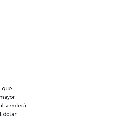
s que
 mayor
al venderá
l dólar