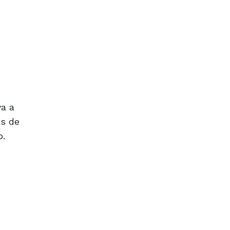
va a
as de
o.