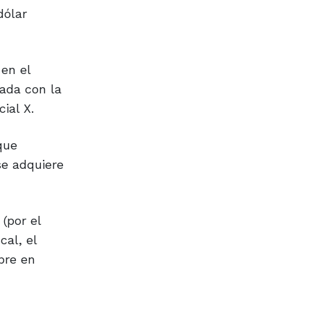
dólar
 en el
zada con la
ial X.
que
se adquiere
(por el
cal, el
pre en