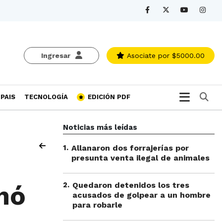
Ingresar
Asociate
por $5000.00
Bu
PAIS
TECNOLOGÍA
EDICIÓN PDF
Noticias más leídas
1
.
Allanaron dos forrajerías por
presunta venta ilegal de animales
2
.
Quedaron detenidos los tres
nó
acusados de golpear a un hombre
para robarle