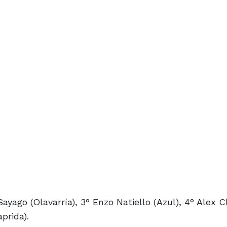
 Sayago (Olavarría), 3° Enzo Natiello (Azul), 4° Alex C
prida).