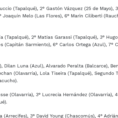
uccio (Tapalqué), 2° Gastón Vázquez (25 de Mayo), 
 Joaquín Melo (Las Flores), 6° Marin Ciliberti (Rauc
a (Tapalqué), 2° Matías Garassi (Tapalqué), 3° Hugo
es (Capitán Sarmiento), 6° Carlos Ortega (Azul), 7° 
), Dilan Luna (Azul), Alvarado Peralta (Balcarce), Ben
han (Olavarría), Lola Tiseira (Tapalqué), Segundo 
yacucho).
sse (Olavarría), 3° Lucrecia Hernández (Olavarría), 4
ué).
a (Arrecifes), 3° David Young (Chascomús), 4° Adrián