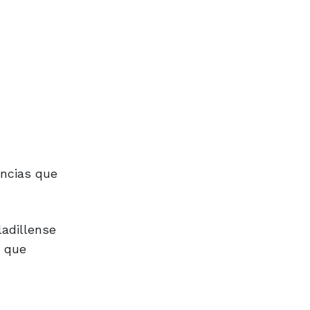
encias que
ladillense
, que