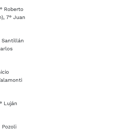
3° Roberto
h), 7° Juan
 Santillán
Carlos
icio
Talamonti
° Luján
 Pozoli