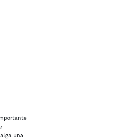
importante
e
salga una