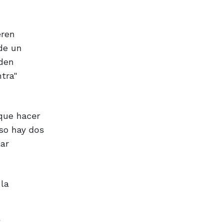
eren
de un
eden
tra"
 que hacer
eso hay dos
lar
la