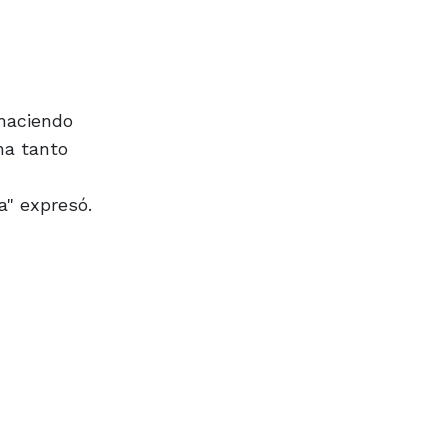
 haciendo
na tanto
a" expresó.