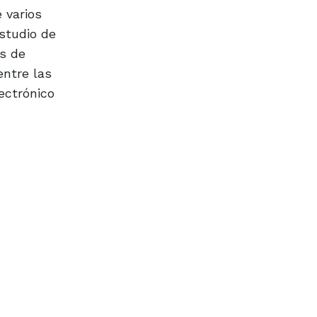
 varios
studio de
as de
entre las
ectrónico