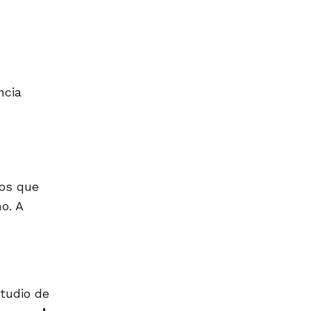
ncia
jos que
o. A
studio de