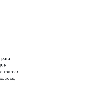
 para
que
e marcar
ácticas,